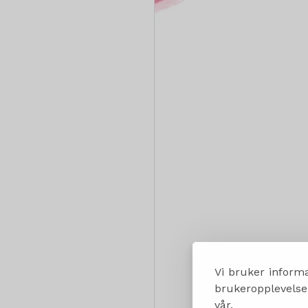
Vi bruker informa
brukeropplevelsen
vår.