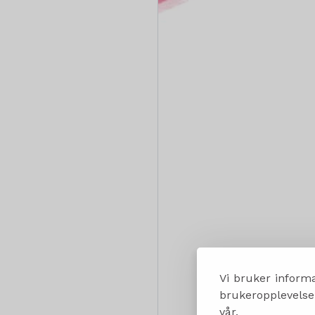
Vi bruker informa
brukeropplevelsen
vår.