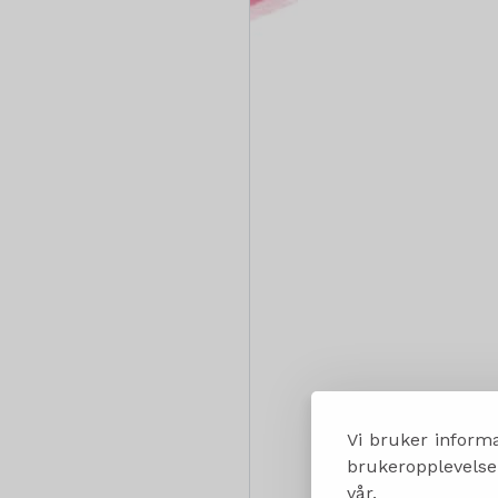
Vi bruker informa
brukeropplevelsen
vår.