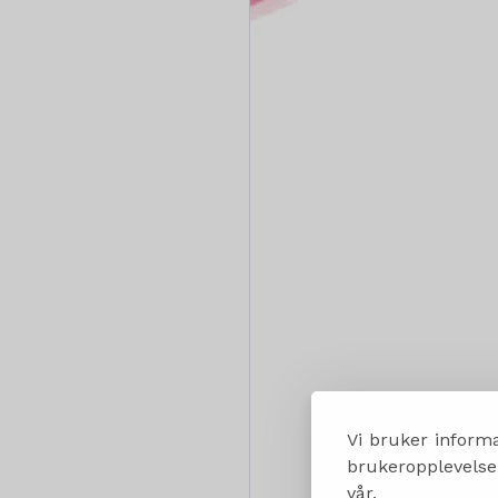
Vi bruker informa
brukeropplevelsen
vår.