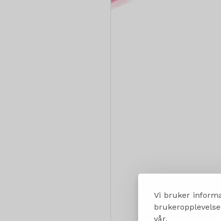
Vi bruker informa
brukeropplevelsen
vår.