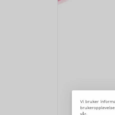
Vi bruker informa
brukeropplevelsen
vår.