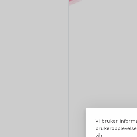
Vi bruker informa
brukeropplevelsen
vår.