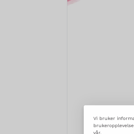
Vi bruker informa
brukeropplevelsen
vår.