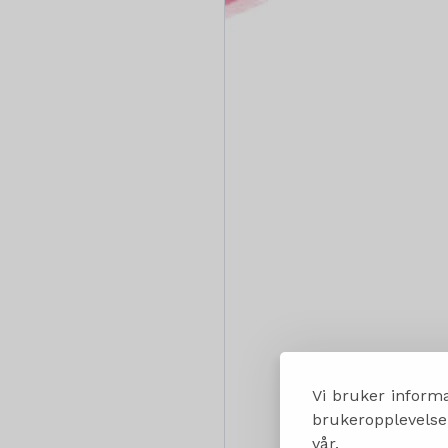
Vi bruker informa
brukeropplevelsen
vår.