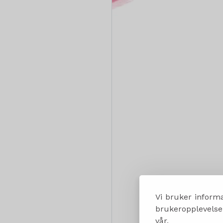
Vi bruker informa
brukeropplevelsen
vår.