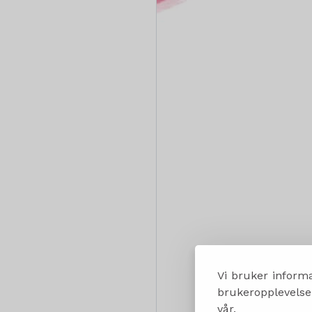
Vi bruker informa
brukeropplevelsen
vår.