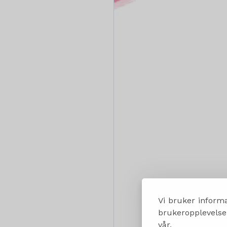
Vi bruker informa
brukeropplevelsen
vår.