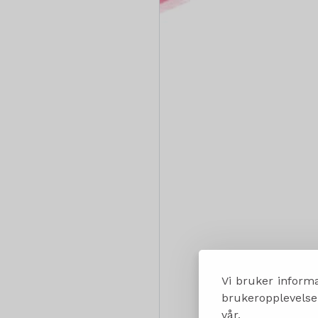
Vi bruker informa
brukeropplevelsen
vår.