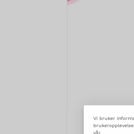
Vi bruker informa
brukeropplevelsen
vår.