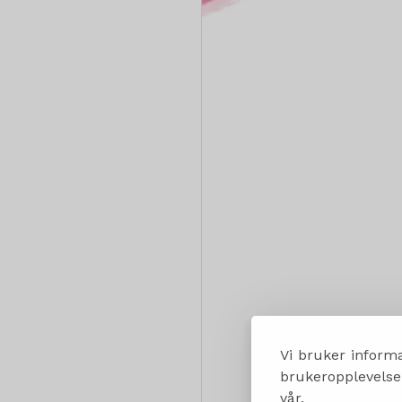
Vi bruker informa
brukeropplevelsen
vår.