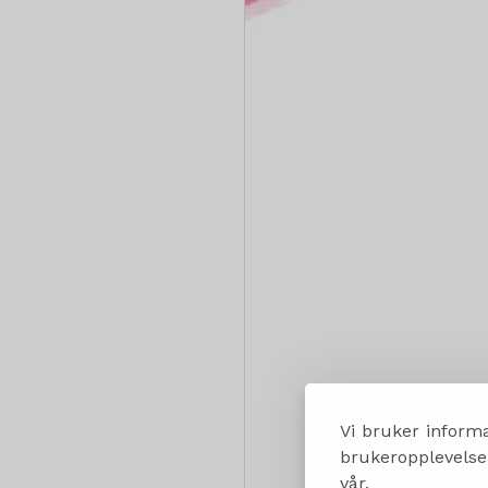
Vi bruker informa
brukeropplevelsen
vår.