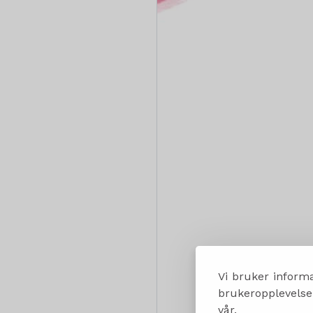
Vi bruker informa
brukeropplevelsen
vår.