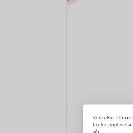
Vi bruker informa
brukeropplevelsen
vår.