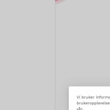
Vi bruker informa
brukeropplevelsen
vår.