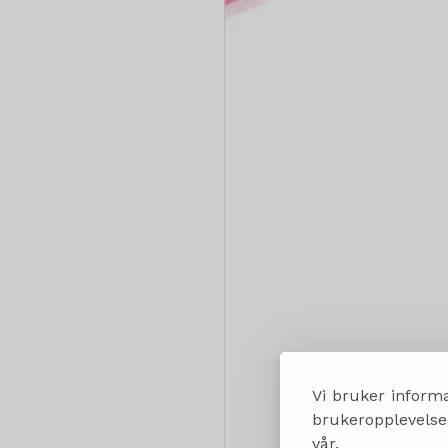
Vi bruker informa
brukeropplevelsen
vår.