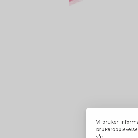
Vi bruker informa
brukeropplevelsen
vår.