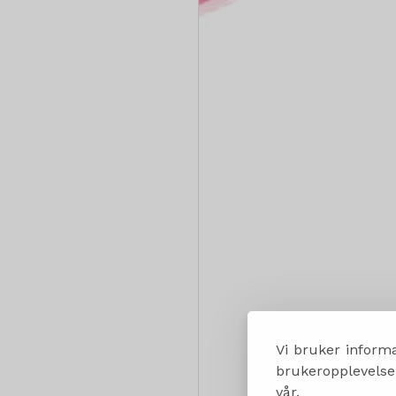
Vi bruker informa
brukeropplevelsen
vår.