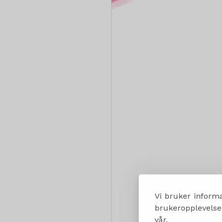
Vi bruker informa
brukeropplevelsen
vår.