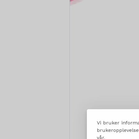
Vi bruker informa
brukeropplevelsen
vår.