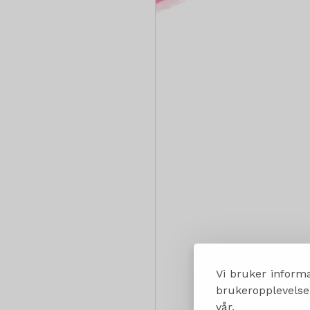
Vi bruker informa
brukeropplevelsen
vår.