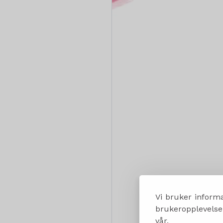
Vi bruker informa
brukeropplevelsen
vår.