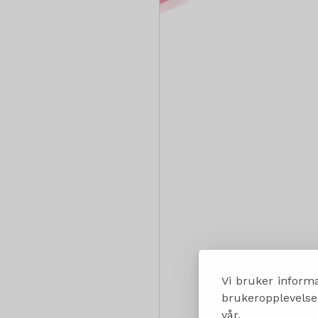
Vi bruker informa
brukeropplevelsen
vår.