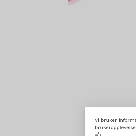
Vi bruker informa
brukeropplevelsen
vår.