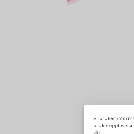
Vi bruker informa
brukeropplevelsen
vår.