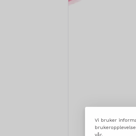
Vi bruker informa
brukeropplevelsen
vår.