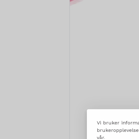
Vi bruker informa
brukeropplevelsen
vår.