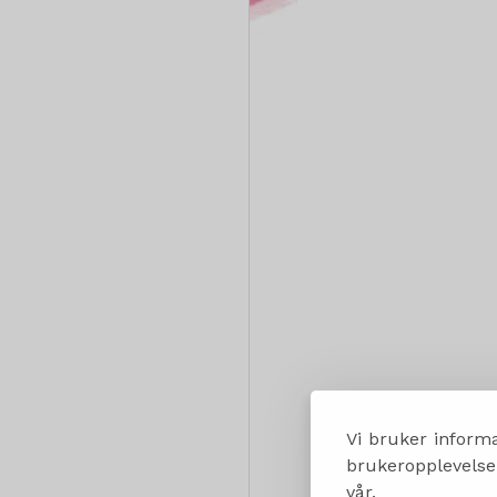
Vi bruker informa
brukeropplevelsen
vår.