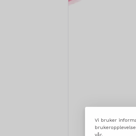
Vi bruker informa
brukeropplevelsen
vår.