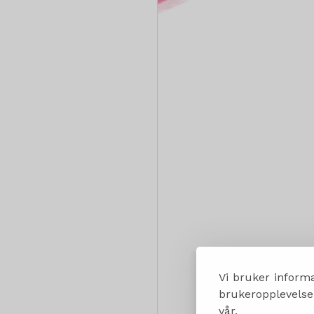
Vi bruker informa
brukeropplevelsen
vår.