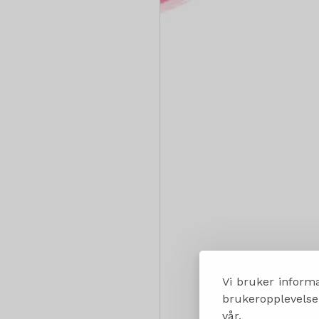
Vi bruker informa
brukeropplevelsen
vår.