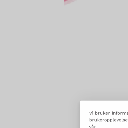
Vi bruker informa
brukeropplevelsen
vår.