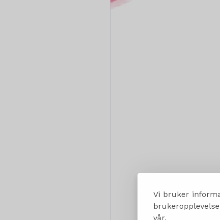
Vi bruker informa
brukeropplevelsen
vår.