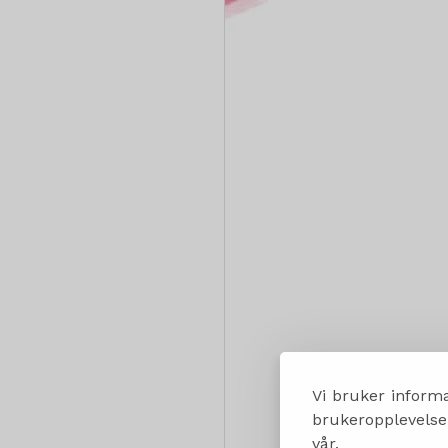
Vi bruker informa
brukeropplevelsen
vår.