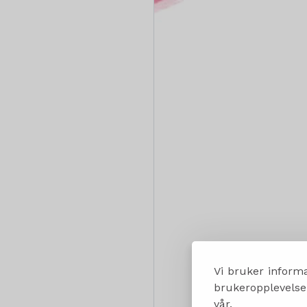
Vi bruker informa
brukeropplevelsen
vår.