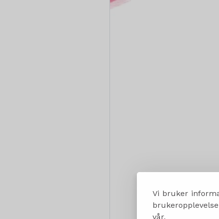
Vi bruker informa
brukeropplevelsen
vår.