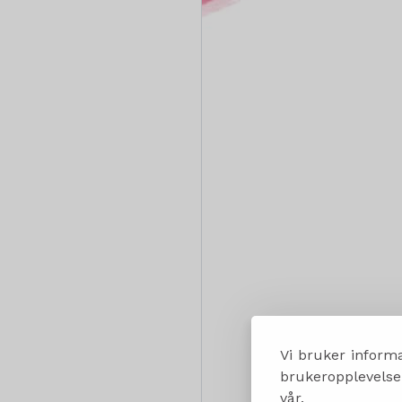
Vi bruker informa
brukeropplevelsen
vår.