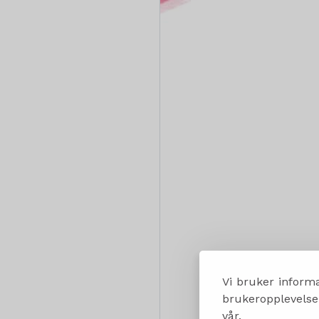
Vi bruker informa
brukeropplevelsen
vår.