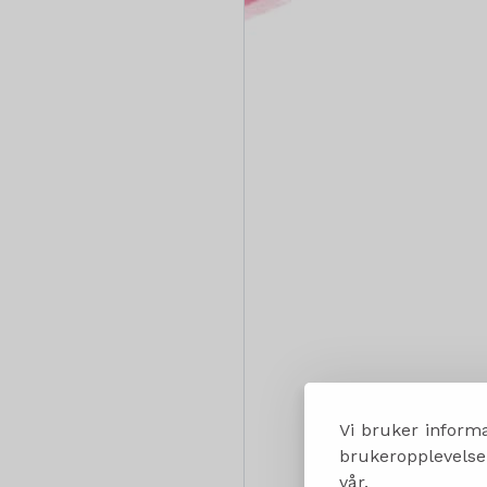
Vi bruker informa
brukeropplevelsen
vår.