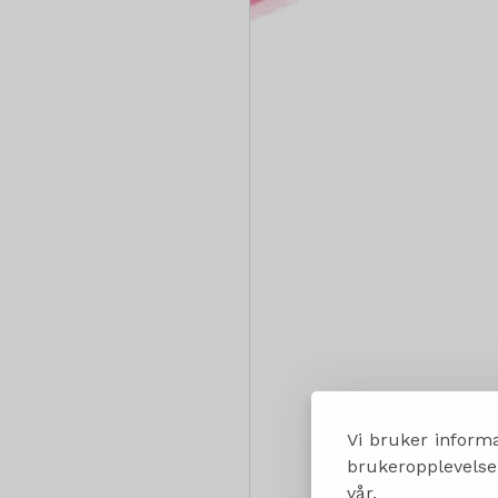
Vi bruker informa
brukeropplevelsen
vår.