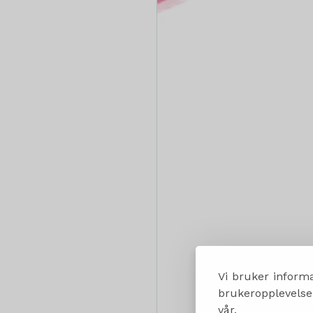
Vi bruker informa
brukeropplevelsen
vår.