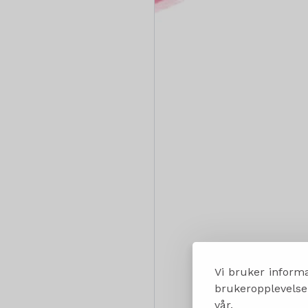
Vi bruker informa
brukeropplevelsen
vår.