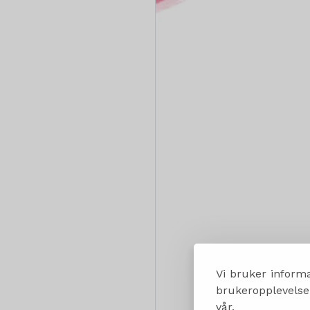
Vi bruker informa
brukeropplevelsen
vår.