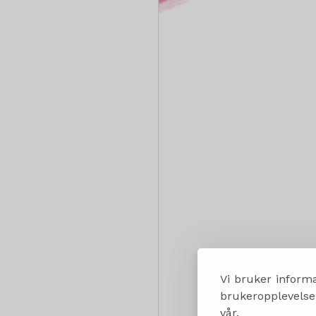
Vi bruker informa
brukeropplevelsen
vår.