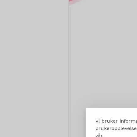
Vi bruker informa
brukeropplevelsen
vår.