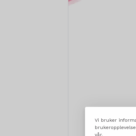
Vi bruker informa
brukeropplevelsen
vår.